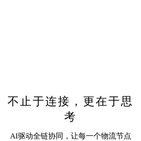
时看板、关键指标动态洞察
——AI自动生成运营简报与决
策建议，让管理更高效
随时随地，掌控全局。让移动
终端不仅是工具，更是每一位
参与者的智能助手。
不止于连接，更在于思
考
AI驱动全链协同，让每一个物流节点