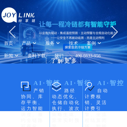
首页
产品
服务
技术
案例
新闻
资料下载
我们
400-6633-956
了 解 更 多
了 解 更 多
了 解 更 多
AI·智链
AI·智行
AI·智控
产销
路径
自动
协同、库
动态优化、
计费核
存平衡、
仓储自动化
销、灵活
运力智能
执行、波次
计费引
调度、履
策略生成、
擎、全流
约全链路
异常实时预
程结算闭
可视化
警
环、智能