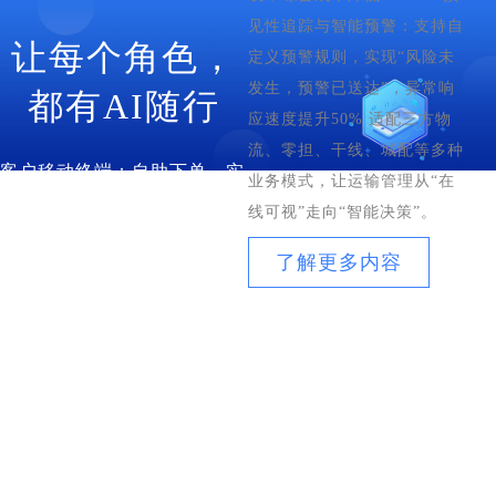
见性追踪与智能预警：支持自
让每个角色，
定义预警规则，实现“风险未
发生，预警已送达”，异常响
都有AI随行
应速度提升50% 适配三方物
流、零担、干线、城配等多种
客户移动终端：自助下单、实
业务模式，让运输管理从“在
时跟踪、在线咨询、对账结算
线可视”走向“智能决策”。
——AI客服7×24小时响应，
了解更多内容
让体验更省心
司机移动终端：任务在线处
理、状态与异常反馈、电子签
收回单、实时位置同步——AI
辅助导航与异常预警，让运输
更安心
管理者移动终端：经营数据实