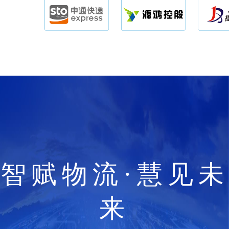
智赋物流·慧见未
来